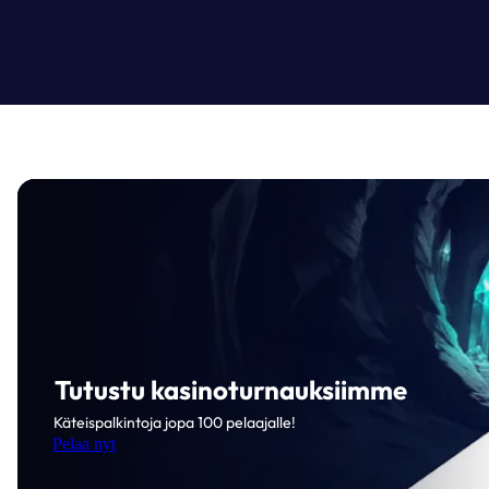
Tutustu kasinoturnauksiimme
Käteispalkintoja jopa 100 pelaajalle!
Pelaa nyt