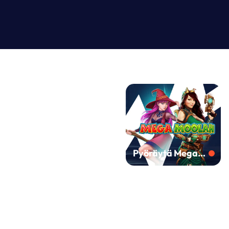
Pyöräytä Mega
Moolahia